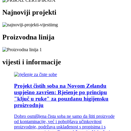
Najnoviji projekti
Proizvodna linija
vijesti i informacije
Projekt čistih soba na Novom Zelandu
uspješno završen: Rješenje po principu
"ključ u ruke" za pouzdanu higijensku
proizvodnju
Dobro osmišljena čista soba ne samo da štiti proizvode
od kontaminacije, već i poboljšava učinkovitost
proizvodnje, podržava usklađenost s propisima i s