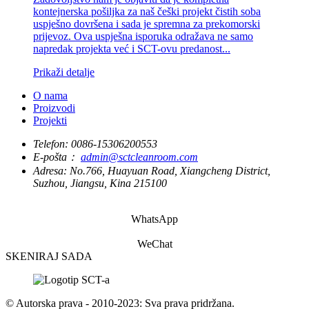
kontejnerska pošiljka za naš češki projekt čistih soba
uspješno dovršena i sada je spremna za prekomorski
prijevoz. Ova uspješna isporuka odražava ne samo
napredak projekta već i SCT-ovu predanost...
Prikaži detalje
O nama
Proizvodi
Projekti
Telefon:
0086-15306200553
E-pošta：
admin@sctcleanroom.com
Adresa:
No.766, Huayuan Road, Xiangcheng District,
Suzhou, Jiangsu, Kina 215100
WhatsApp
WeChat
SKENIRAJ SADA
© Autorska prava - 2010-2023: Sva prava pridržana.