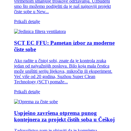
vremenom smanjuje troškove održavanja. Uzbuđeni
smo što možemo podijeliti da je naš najnoviji projekt
čiste sobe u New...
Prikaži detalje
SCT EC FFU: Pametan izbor za moderne
čiste sobe
Ako radite u čistoj sobi, znate da je kontrola zraka
jedan od najvažnijih poslova. Bilo koja mala čestica
može uništiti seriju lijekova, mikročip ili eksperiment.
Već više od 20 godina, Suzhou Super Clean
Technology (SCT) pomaže...
Prikaži detalje
Uspješno završena otprema punog
kontejnera za projekt čistih soba u Češkoj
Zadovoljstvo nam je objaviti da je kompletna