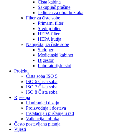
Čista kabina
Sakupljač prašine
Jedinica za obradu zraka
Filter za čiste sobe
Primarni filter
Srednji filter
HEPA filter
HEPA kutija
Namještaj za čiste sobe
Sudoper
Medicinski kabinet
Digestor
Laboratorijski stol
Projekti
Čista soba ISO 5
ISO 6 Čista soba
ISO 7 Čista soba
ISO 8 Čista soba
Rješenja
Planiranje i dizajn
Proizvodnja i dostava
Instalacija i puštanje u rad
Validacija i obuka
Često postavljana pitanja
Vijesti