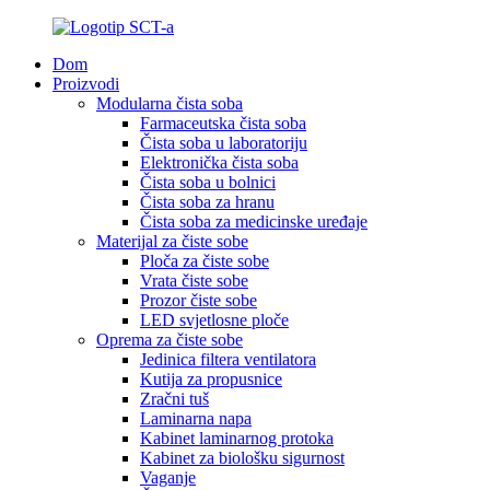
Dom
Proizvodi
Modularna čista soba
Farmaceutska čista soba
Čista soba u laboratoriju
Elektronička čista soba
Čista soba u bolnici
Čista soba za hranu
Čista soba za medicinske uređaje
Materijal za čiste sobe
Ploča za čiste sobe
Vrata čiste sobe
Prozor čiste sobe
LED svjetlosne ploče
Oprema za čiste sobe
Jedinica filtera ventilatora
Kutija za propusnice
Zračni tuš
Laminarna napa
Kabinet laminarnog protoka
Kabinet za biološku sigurnost
Vaganje