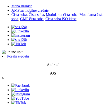
Mapa stranice
AMP za mobilne uređaje
Čista soba
,
Čista soba
,
Modularna čista soba
,
Modularna čista
soba
,
GMP čista soba
,
Čista soba ISO klase
,
Pošalji e-poštu
Android
iOS
x