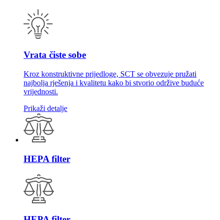
Vrata čiste sobe
Kroz konstruktivne prijedloge, SCT se obvezuje pružati
najbolja rješenja i kvalitetu kako bi stvorio održive buduće
vrijednosti.
Prikaži detalje
HEPA filter
HEPA filter