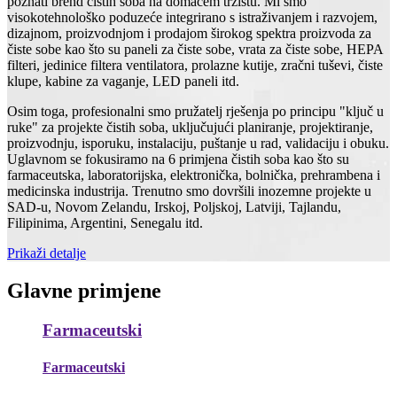
poznati brend čistih soba na domaćem tržištu. Mi smo
visokotehnološko poduzeće integrirano s istraživanjem i razvojem,
dizajnom, proizvodnjom i prodajom širokog spektra proizvoda za
čiste sobe kao što su paneli za čiste sobe, vrata za čiste sobe, HEPA
filteri, jedinice filtera ventilatora, prolazne kutije, zračni tuševi, čiste
klupe, kabine za vaganje, LED paneli itd.
Osim toga, profesionalni smo pružatelj rješenja po principu "ključ u
ruke" za projekte čistih soba, uključujući planiranje, projektiranje,
proizvodnju, isporuku, instalaciju, puštanje u rad, validaciju i obuku.
Uglavnom se fokusiramo na 6 primjena čistih soba kao što su
farmaceutska, laboratorijska, elektronička, bolnička, prehrambena i
medicinska industrija. Trenutno smo dovršili inozemne projekte u
SAD-u, Novom Zelandu, Irskoj, Poljskoj, Latviji, Tajlandu,
Filipinima, Argentini, Senegalu itd.
Prikaži detalje
Glavne primjene
Farmaceutski
Farmaceutski